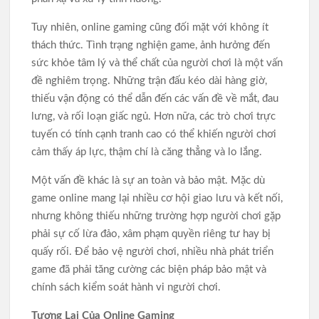
Tuy nhiên, online gaming cũng đối mặt với không ít
thách thức. Tình trạng nghiện game, ảnh hưởng đến
sức khỏe tâm lý và thể chất của người chơi là một vấn
đề nghiêm trọng. Những trận đấu kéo dài hàng giờ,
thiếu vận động có thể dẫn đến các vấn đề về mắt, đau
lưng, và rối loạn giấc ngủ. Hơn nữa, các trò chơi trực
tuyến có tính cạnh tranh cao có thể khiến người chơi
cảm thấy áp lực, thậm chí là căng thẳng và lo lắng.
Một vấn đề khác là sự an toàn và bảo mật. Mặc dù
game online mang lại nhiều cơ hội giao lưu và kết nối,
nhưng không thiếu những trường hợp người chơi gặp
phải sự cố lừa đảo, xâm phạm quyền riêng tư hay bị
quấy rối. Để bảo vệ người chơi, nhiều nhà phát triển
game đã phải tăng cường các biện pháp bảo mật và
chính sách kiểm soát hành vi người chơi.
Tương Lai Của Online Gaming