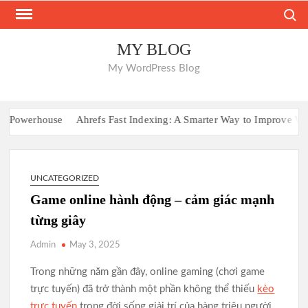
Skip
Search
to
content
MY BLOG
My WordPress Blog
owerhouse
Ahrefs Fast Indexing: A Smarter Way to Improve Website
UNCATEGORIZED
Game online hành động – cảm giác mạnh
từng giây
Admin
May 3, 2025
Trong những năm gần đây, online gaming (chơi game
trực tuyến) đã trở thành một phần không thể thiếu
kèo
trực tuyến
trong đời sống giải trí của hàng triệu người