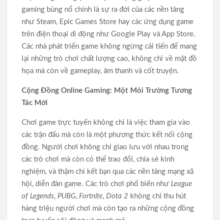
gaming bùng nổ chính là sự ra đời của các nền tảng
như Steam, Epic Games Store hay các ứng dụng game
trên điện thoại di động như Google Play và App Store.
Các nhà phát triển game không ngừng cải tiến để mang
lại những trò chơi chất lượng cao, không chỉ về mặt đồ
họa mà còn về gameplay, âm thanh và cốt truyện.
Cộng Đồng Online Gaming: Một Môi Trường Tương
Tác Mới
Chơi game trực tuyến không chỉ là việc tham gia vào
các trận đấu mà còn là một phương thức kết nối cộng
đồng. Người chơi không chỉ giao lưu với nhau trong
các trò chơi mà còn có thể trao đổi, chia sẻ kinh
nghiệm, và thậm chí kết bạn qua các nền tảng mạng xã
hội, diễn đàn game. Các trò chơi phổ biến như
League
of Legends
,
PUBG
,
Fortnite
,
Dota 2
không chỉ thu hút
hàng triệu người chơi mà còn tạo ra những cộng đồng