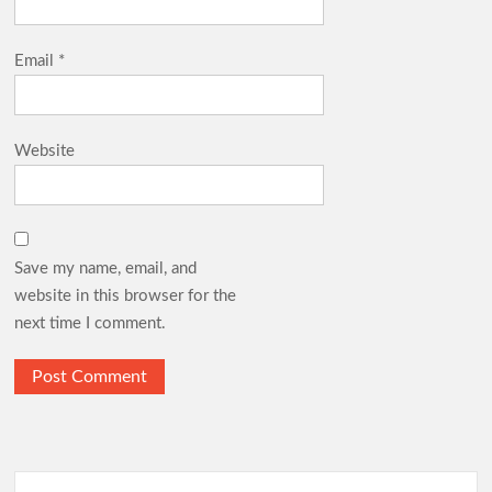
Email
*
Website
Save my name, email, and
website in this browser for the
next time I comment.