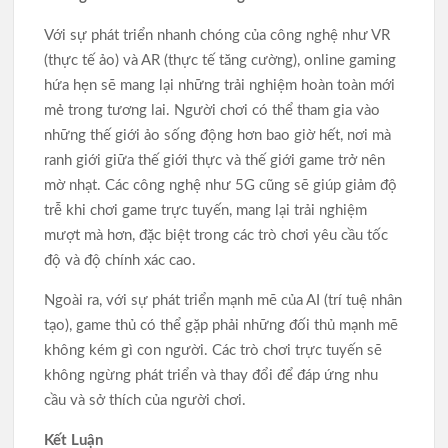
Với sự phát triển nhanh chóng của công nghệ như VR
(thực tế ảo) và AR (thực tế tăng cường), online gaming
hứa hẹn sẽ mang lại những trải nghiệm hoàn toàn mới
mẻ trong tương lai. Người chơi có thể tham gia vào
những thế giới ảo sống động hơn bao giờ hết, nơi mà
ranh giới giữa thế giới thực và thế giới game trở nên
mờ nhạt. Các công nghệ như 5G cũng sẽ giúp giảm độ
trễ khi chơi game trực tuyến, mang lại trải nghiệm
mượt mà hơn, đặc biệt trong các trò chơi yêu cầu tốc
độ và độ chính xác cao.
Ngoài ra, với sự phát triển mạnh mẽ của AI (trí tuệ nhân
tạo), game thủ có thể gặp phải những đối thủ mạnh mẽ
không kém gì con người. Các trò chơi trực tuyến sẽ
không ngừng phát triển và thay đổi để đáp ứng nhu
cầu và sở thích của người chơi.
Kết Luận